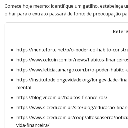
Comece hoje mesmo: identifique um gatilho, estabeleça 
olhar para o extrato passará de fonte de preocupação par
Referê
https://menteforte.net/p/o-poder-do-habito-constr
https://www.celcoin.com.br/news/habitos-financeiro
https://www.leticiacamargo.com.br/o-poder-habito-
https://institutodelongevidade.org/longevidade-fin
mental
https://blog.vr.com.br/habitos-financeiros/
https://www.sicredi.com.br/site/blog/educacao-finan
https://www.sicredi.com.br/coop/altosdaserra/notic
vida-financeira/