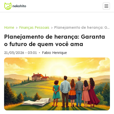
Home
Finanças Pessoais
>
>
Planejamento de herança: Ga
ranta o futuro de quem você
Planejamento de herança: Garanta
ama
o futuro de quem você ama
Fabio Henrique
21/05/2026 - 03:01
•