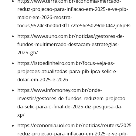
https://www.terra.com.br/economia/mercado-
reduz-projecao-para-inflacao-em-2025-e-ve-pib-
maior-em-2026-mostra-
focus,9524c3be0bd3ff172fe56e5029dd0442jn6p9sse
https://www.suno.com.br/noticias/gestores-de-
fundos-multimercado-destacam-estrategias-
2025-gb/
https://istoedinheiro.com.br/focus-veja-as-
projecoes-atualizadas-para-pib-ipca-selic-e-
dolar-em-2025-e-2026
https://www.infomoney.com.br/onde-
investir/gestores-de-fundos-reduzem-projecao-
da-selic-para-o-final-de-2025-diz-pesquisa-da-
xp/
https://economia.uol.com.br/noticias/reuters/2025
reduz-projecao-para-inflacao-em-2025-e-ve-pib-