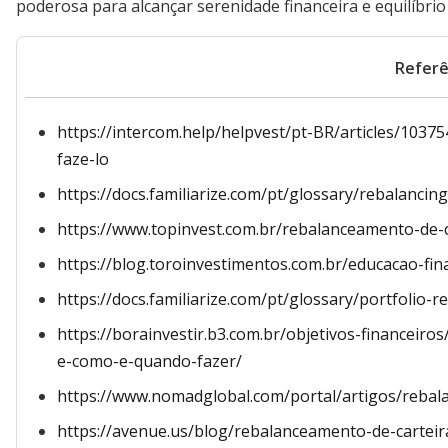
poderosa para alcançar serenidade financeira e equilíbri
Referê
https://intercom.help/helpvest/pt-BR/articles/103
faze-lo
https://docs.familiarize.com/pt/glossary/rebalancing
https://www.topinvest.com.br/rebalanceamento-de-c
https://blog.toroinvestimentos.com.br/educacao-fi
https://docs.familiarize.com/pt/glossary/portfolio-r
https://borainvestir.b3.com.br/objetivos-financeir
e-como-e-quando-fazer/
https://www.nomadglobal.com/portal/artigos/rebal
https://avenue.us/blog/rebalanceamento-de-carteir