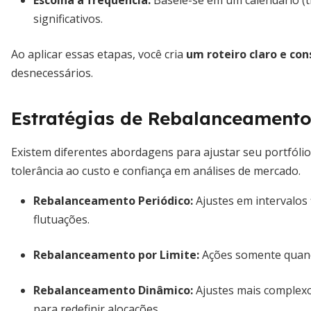
Escolha a frequência:
Baseie-se em um calendário (t
significativos.
Ao aplicar essas etapas, você cria
um roteiro claro e con
desnecessários.
Estratégias de Rebalanceament
Existem diferentes abordagens para ajustar seu portfólio
tolerância ao custo e confiança em análises de mercado.
Rebalanceamento Periódico:
Ajustes em intervalos
flutuações.
Rebalanceamento por Limite:
Ações somente quando
Rebalanceamento Dinâmico:
Ajustes mais complexo
para redefinir alocações.