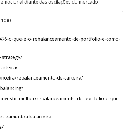
o emocional diante das oscilações do mercado.
ncias
75476-o-que-e-o-rebalanceamento-de-portfolio-e-como-
-strategy/
arteira/
nanceira/rebalanceamento-de-carteira/
ebalancing/
os/investir-melhor/rebalanceamento-de-portfolio-o-que-
anceamento-de-carteira
a/