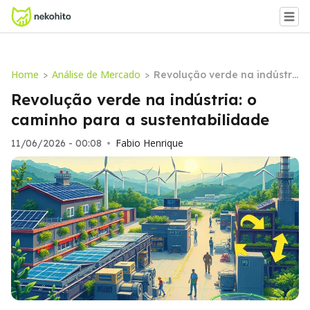
Home
Análise de Mercado
>
>
Revolução verde na indústri
a: o caminho para a sustent
Revolução verde na indústria: o
abilidade
caminho para a sustentabilidade
Fabio Henrique
11/06/2026 - 00:08
•