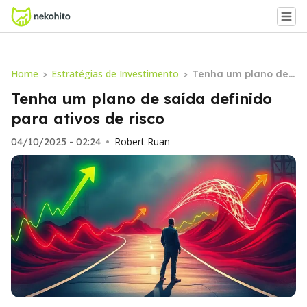
Home
Estratégias de Investimento
>
>
Tenha um plano de s
aída definido para a
Tenha um plano de saída definido
tivos de risco
para ativos de risco
Robert Ruan
04/10/2025 - 02:24
•