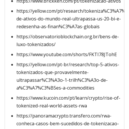
https://www.brickken.com/pt/tokenizacao-ativos
https://yellow.com/pt/research/tokeniza%C3%A7%
de-ativos-do-mundo-real-ultrapassa-us-20-bi-e-
redesenha-as-finan%C3%A7as-globais
https://observatorioblockchain.org.br/bens-de-
luxo-tokenizados/
https://www.youtube.com/shorts/FKTI78JTohE
https://yellow.com/pt-br/research/top-5-ativos-
tokenizados-que-provavelmente-
ultrapassar%C3%A3o-1-trilh%C3%A3o-de-
a%C3%A7%C3%B5es-a-commodities
https://www.kucoin.com/pt/learn/crypto/rise-of-
tokenized-real-world-assets-rwa
https://panoramacrypto.transfero.com/rwa-
conheca-casos-bem-sucedidos-de-tokenizacao-