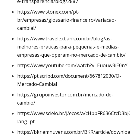
e-transparencia/blog/2887
https://www.stonex.com/pt-
br/empresas/glossario-financeiro/variacao-
cambial/
https://www.travelexbank.com.br/blog/as-
melhores-praticas-para-pequenas-e-medias-
empresas-que-operam-no-mercado-de-cambio/
https://www.youtube.com/watch?v=Euouw3iE0nY
https://pt.scribd.com/document/667812030/O-
Mercado-Cambial
https://grupoinvestor.com.br/mercado-de-
cambio/
https://www.scielo.br/j/ecos/a/cHppFR636CtcD3bjC
lang=pt
https://bkr.emnuvens.com.br/BKR/article/download