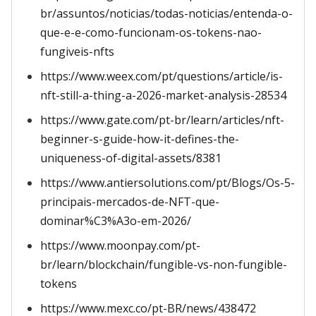
br/assuntos/noticias/todas-noticias/entenda-o-
que-e-e-como-funcionam-os-tokens-nao-
fungiveis-nfts
https://www.weex.com/pt/questions/article/is-
nft-still-a-thing-a-2026-market-analysis-28534
https://www.gate.com/pt-br/learn/articles/nft-
beginner-s-guide-how-it-defines-the-
uniqueness-of-digital-assets/8381
https://www.antiersolutions.com/pt/Blogs/Os-5-
principais-mercados-de-NFT-que-
dominar%C3%A3o-em-2026/
https://www.moonpay.com/pt-
br/learn/blockchain/fungible-vs-non-fungible-
tokens
https://www.mexc.co/pt-BR/news/438472