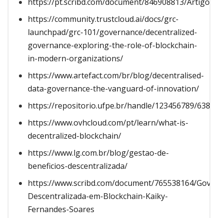
https://pt.scribd.com/document/846908813/Artigo
https://community.trustcloud.ai/docs/grc-
launchpad/grc-101/governance/decentralized-
governance-exploring-the-role-of-blockchain-
in-modern-organizations/
https://www.artefact.com/br/blog/decentralised-
data-governance-the-vanguard-of-innovation/
https://repositorio.ufpe.br/handle/123456789/6385
https://www.ovhcloud.com/pt/learn/what-is-
decentralized-blockchain/
https://www.lg.com.br/blog/gestao-de-
beneficios-descentralizada/
https://www.scribd.com/document/765538164/Gove
Descentralizada-em-Blockchain-Kaiky-
Fernandes-Soares