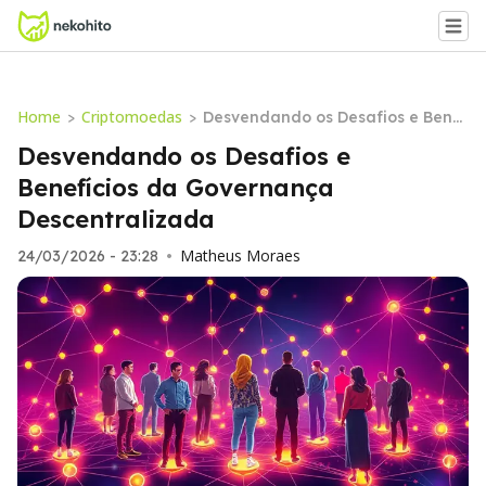
Home
Criptomoedas
>
>
Desvendando os Desafios e Benef
ícios da Governança Descentraliz
Desvendando os Desafios e
ada
Benefícios da Governança
Descentralizada
Matheus Moraes
24/03/2026 - 23:28
•