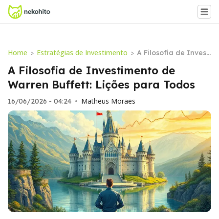
Home
Estratégias de Investimento
>
>
A Filosofia de Investi
mento de Warren Bu
A Filosofia de Investimento de
ffett: Lições para To
Warren Buffett: Lições para Todos
dos
Matheus Moraes
16/06/2026 - 04:24
•