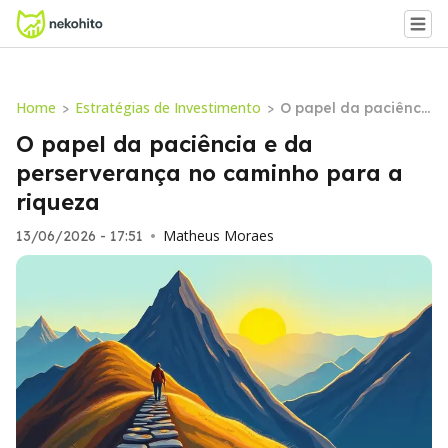
Home
Estratégias de Investimento
>
>
O papel da paciênci
a e da perserveranç
O papel da paciência e da
a no caminho para a
perserverança no caminho para a
riqueza
riqueza
Matheus Moraes
13/06/2026 - 17:51
•