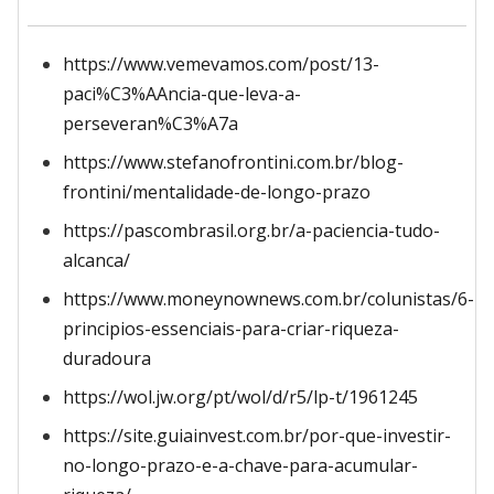
https://www.vemevamos.com/post/13-
paci%C3%AAncia-que-leva-a-
perseveran%C3%A7a
https://www.stefanofrontini.com.br/blog-
frontini/mentalidade-de-longo-prazo
https://pascombrasil.org.br/a-paciencia-tudo-
alcanca/
https://www.moneynownews.com.br/colunistas/6-
principios-essenciais-para-criar-riqueza-
duradoura
https://wol.jw.org/pt/wol/d/r5/lp-t/1961245
https://site.guiainvest.com.br/por-que-investir-
no-longo-prazo-e-a-chave-para-acumular-