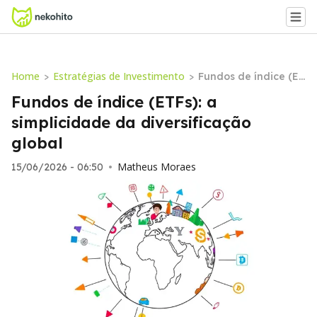
Home
Estratégias de Investimento
>
>
Fundos de índice (ET
Fs): a simplicidade d
Fundos de índice (ETFs): a
a diversificação glo
simplicidade da diversificação
bal
global
Matheus Moraes
15/06/2026 - 06:50
•