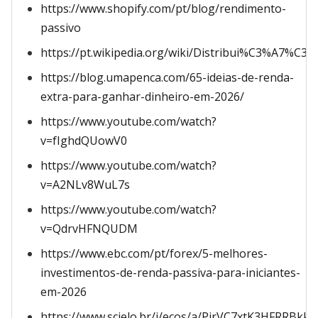
https://www.shopify.com/pt/blog/rendimento-
passivo
https://pt.wikipedia.org/wiki/Distribui%C3%A7%C3
https://blog.umapenca.com/65-ideias-de-renda-
extra-para-ganhar-dinheiro-em-2026/
https://www.youtube.com/watch?
v=fIghdQUowV0
https://www.youtube.com/watch?
v=A2NLv8WuL7s
https://www.youtube.com/watch?
v=QdrvHFNQUDM
https://www.ebc.com/pt/forex/5-melhores-
investimentos-de-renda-passiva-para-iniciantes-
em-2026
https://www.scielo.br/j/ecos/a/PjrVC7xtK3HFRRBkk