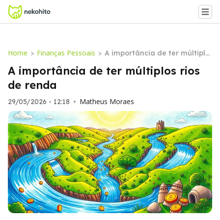
Home
Finanças Pessoais
>
>
A importância de ter múltiplo
s rios de renda
A importância de ter múltiplos rios
de renda
Matheus Moraes
29/05/2026 - 12:18
•