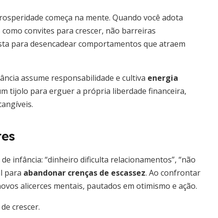
prosperidade começa na mente. Quando você adota
s como convites para crescer, não barreiras
asta para desencadear comportamentos que atraem
dância assume responsabilidade e cultiva
energia
um tijolo para erguer a própria liberdade financeira,
tangíveis.
tes
e infância: “dinheiro dificulta relacionamentos”, “não
al para
abandonar crenças de escassez
. Ao confrontar
ovos alicerces mentais, pautados em otimismo e ação.
de crescer.