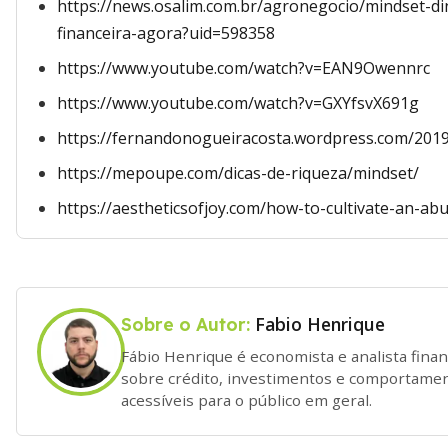
https://news.osalim.com.br/agronegocio/mindset-di
financeira-agora?uid=598358
https://www.youtube.com/watch?v=EAN9Owennrc
https://www.youtube.com/watch?v=GXYfsvX691g
https://fernandonogueiracosta.wordpress.com/2019
https://mepoupe.com/dicas-de-riqueza/mindset/
https://aestheticsofjoy.com/how-to-cultivate-an-a
Fabio Henrique
Sobre o Autor:
Fábio Henrique é economista e analista fina
sobre crédito, investimentos e comportame
acessíveis para o público em geral.