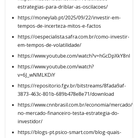
estrategias-para-driblar-as-oscilacoes/
https://moneylab.pt/2025/09/22/investir-em-
tempos-de-incerteza-mitos-e-factos
https://oespecialista.safra.com.br/como-investir-
em-tempos-de-volatilidade/
https://www.youtube.com/watch?v=hGcDpXkY8nI
https://www.youtube.com/watch?
v=6J_wNMLKDiY
https://repositorio.fgv.br/bitstreams/8fada9af-
3873-463c-801b-689b478e8e71/download
https://www.cnnbrasil.com.br/economia/mercado/vol
no-mercado-financeiro-testa-estrategia-do-
investidor/
https://blogs-pt.psico-smart.com/blog-quais-