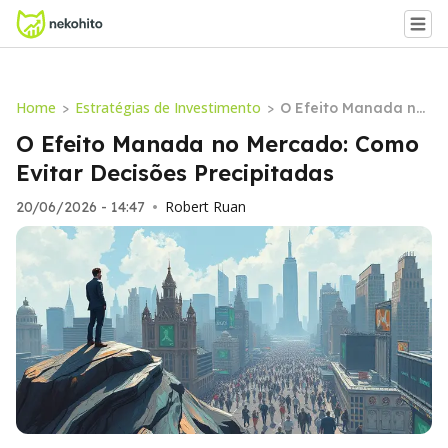
Home
Estratégias de Investimento
>
>
O Efeito Manada no
Mercado: Como Evit
O Efeito Manada no Mercado: Como
ar Decisões Precipita
Evitar Decisões Precipitadas
das
Robert Ruan
20/06/2026 - 14:47
•