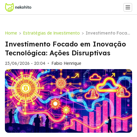
Home
Estratégias de Investimento
>
>
Investimento Focad
o em Inovação Tecn
Investimento Focado em Inovação
ológica: Ações Disru
Tecnológica: Ações Disruptivas
ptivas
Fabio Henrique
23/06/2026 - 20:04
•