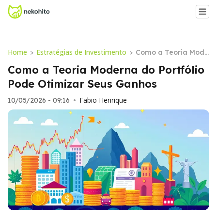
Home
Estratégias de Investimento
>
>
Como a Teoria Mode
rna do Portfólio Pod
Como a Teoria Moderna do Portfólio
e Otimizar Seus Gan
Pode Otimizar Seus Ganhos
hos
Fabio Henrique
10/05/2026 - 09:16
•