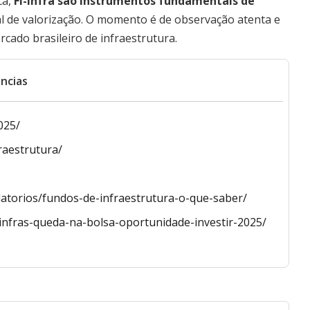
ca,
FI-Infra são instrumentos fundamentais de
al de valorização. O momento é de observação atenta e
ado brasileiro de infraestrutura.
ncias
025/
raestrutura/
elatorios/fundos-de-infraestrutura-o-que-saber/
i-infras-queda-na-bolsa-oportunidade-investir-2025/