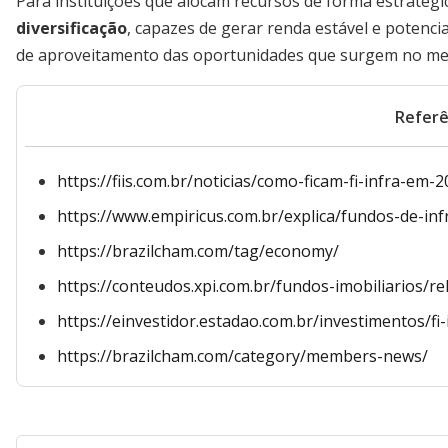
Para instituições que alocam recursos de forma estratégi
diversificação
, capazes de gerar renda estável e potenci
de aproveitamento das oportunidades que surgem no merc
Referê
https://fiis.com.br/noticias/como-ficam-fi-infra-em-2
https://www.empiricus.com.br/explica/fundos-de-inf
https://brazilcham.com/tag/economy/
https://conteudos.xpi.com.br/fundos-imobiliarios/r
https://einvestidor.estadao.com.br/investimentos/f
https://brazilcham.com/category/members-news/