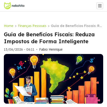
Home
Finanças Pessoais
>
>
Guia de Benefícios Fiscais: Re
duza Impostos de Forma Inte
Guia de Benefícios Fiscais: Reduza
ligente
Impostos de Forma Inteligente
Fabio Henrique
13/06/2026 - 06:11
•