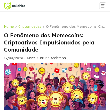
Home
Criptomoedas
>
>
O Fenômeno dos Memecoins: Crip
toativos Impulsionados pela Com
O Fenômeno dos Memecoins:
unidade
Criptoativos Impulsionados pela
Comunidade
Bruno Anderson
17/04/2026 - 14:29
•