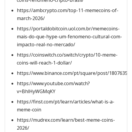
coins-fenomeno-cripto-brasil/
https://ambcrypto.com/top-11-memecoins-of-
march-2026/
https://portaldobitcoin.uol.com.br/memecoins-
mais-do-que-hype-um-fenomeno-cultural-com-
impacto-real-no-mercado/
https://coinswitch.co/switch/crypto/10-meme-
coins-will-reach-1-dollar/
https://www.binance.com/pt/square/post/18076358
https://www.youtube.com/watch?
v=BhlHyWGMqKY
https://finst.com/pt/learn/articles/what-is-a-
meme-coin
https://mudrex.com/learn/best-meme-coins-
2026/