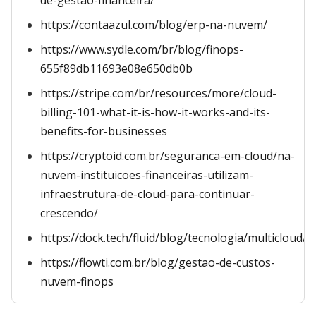
de-gestao-financeira/
https://contaazul.com/blog/erp-na-nuvem/
https://www.sydle.com/br/blog/finops-
655f89db11693e08e650db0b
https://stripe.com/br/resources/more/cloud-
billing-101-what-it-is-how-it-works-and-its-
benefits-for-businesses
https://cryptoid.com.br/seguranca-em-cloud/na-
nuvem-instituicoes-financeiras-utilizam-
infraestrutura-de-cloud-para-continuar-
crescendo/
https://dock.tech/fluid/blog/tecnologia/multicloud/
https://flowti.com.br/blog/gestao-de-custos-
nuvem-finops