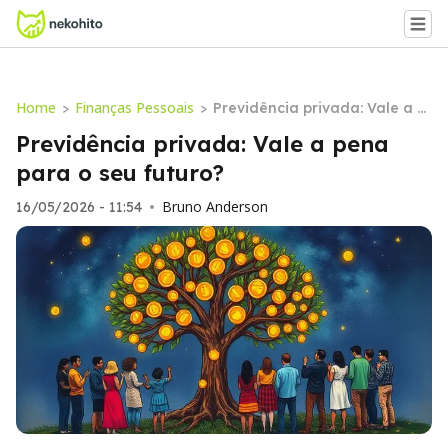
Home
Finanças Pessoais
>
>
Previdência privada: Vale a p
ena para o seu futuro?
Previdência privada: Vale a pena
para o seu futuro?
Bruno Anderson
16/05/2026 - 11:54
•