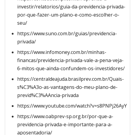
investir/relatorios/guia-da-previdencia-privada-
por-que-fazer-um-plano-e-como-escolher-o-
seu/
https://www.suno.com.br/guias/previdencia-
privada/
https://www.infomoney.com.br/minhas-
financas/previdencia-privada-vale-a-pena-veja-
6-mitos-que-ainda-confundem-os-investidores/
https://centraldeajuda.brasilprev.com.br/Quais-
s%C3%A3o-as-vantagens-do-meu-plano-de-
previd%C3%AAncia-privada
https://www.youtube.com/watch?v=s8PNPj26AyY
https://www.oabprev-sp.org.br/por-que-a-
previdencia-privada-e-importante-para-a-
aposentadoria/