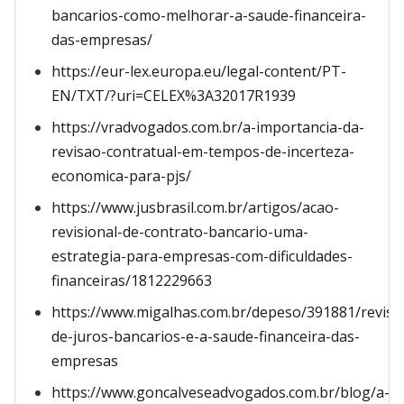
bancarios-como-melhorar-a-saude-financeira-
das-empresas/
https://eur-lex.europa.eu/legal-content/PT-
EN/TXT/?uri=CELEX%3A32017R1939
https://vradvogados.com.br/a-importancia-da-
revisao-contratual-em-tempos-de-incerteza-
economica-para-pjs/
https://www.jusbrasil.com.br/artigos/acao-
revisional-de-contrato-bancario-uma-
estrategia-para-empresas-com-dificuldades-
financeiras/1812229663
https://www.migalhas.com.br/depeso/391881/revisa
de-juros-bancarios-e-a-saude-financeira-das-
empresas
https://www.goncalveseadvogados.com.br/blog/a-