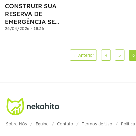
CONSTRUIR SUA
RESERVA DE
EMERGÊNCIA SEM
ABRIR MÃO DOS
26/04/2026 - 18:36
SONHOS
← Anterior
4
5
6
Sobre Nós
Equipe
Contato
Termos de Uso
Polític
/
/
/
/