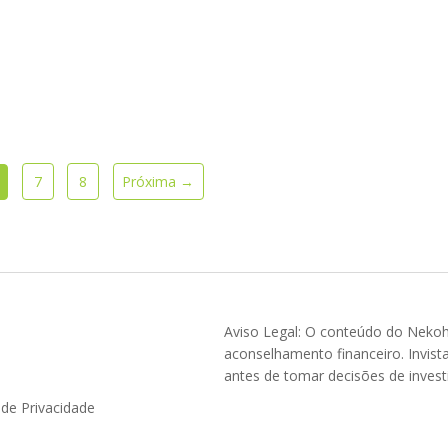
7
8
Próxima →
Aviso Legal: O conteúdo do Nekohi
aconselhamento financeiro. Invist
antes de tomar decisões de inves
a de Privacidade