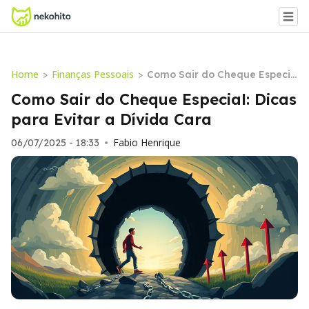
Home
Finanças Pessoais
>
>
Como Sair do Cheque Especia
l: Dicas para Evitar a Dívida C
Como Sair do Cheque Especial: Dicas
ara
para Evitar a Dívida Cara
Fabio Henrique
06/07/2025 - 18:33
•