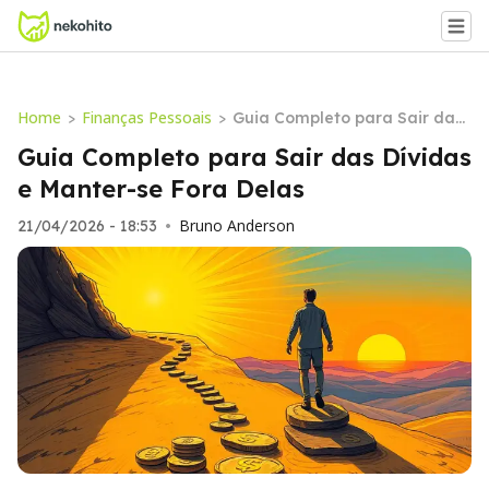
Home
Finanças Pessoais
>
>
Guia Completo para Sair das
Dívidas e Manter-se Fora Dela
Guia Completo para Sair das Dívidas
s
e Manter-se Fora Delas
Bruno Anderson
21/04/2026 - 18:53
•