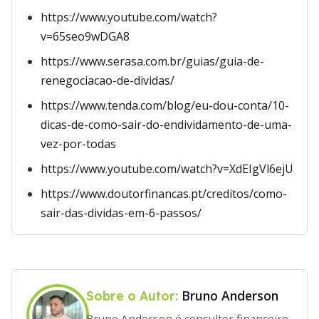
https://www.youtube.com/watch?
v=65seo9wDGA8
https://www.serasa.com.br/guias/guia-de-
renegociacao-de-dividas/
https://www.tenda.com/blog/eu-dou-conta/10-
dicas-de-como-sair-do-endividamento-de-uma-
vez-por-todas
https://www.youtube.com/watch?v=XdEIgVl6ejU
https://www.doutorfinancas.pt/creditos/como-
sair-das-dividas-em-6-passos/
Bruno Anderson
Sobre o Autor:
Bruno Anderson é consultor financeiro