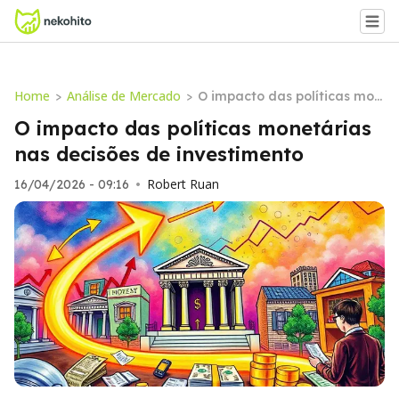
Home
Análise de Mercado
>
>
O impacto das políticas mon
etárias nas decisões de inve
O impacto das políticas monetárias
stimento
nas decisões de investimento
Robert Ruan
16/04/2026 - 09:16
•