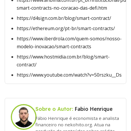
https://www.anbima.com.br/pt_br/institucional/publ
smart-contracts-no-coracao-das-defi.htm
https://d4sign.com.br/blog/smart-contract/
https://ethereum.org/pt-br/smart-contracts/
https://www.iberdrola.com/quem-somos/nosso-
modelo-inovacao/smart-contracts
https://www.hostmidia.com.br/blog/smart-
contract/
https://www.youtube.com/watch?v=50rszku__Ds
Fabio Henrique
Sobre o Autor:
Fábio Henrique é economista e analista
financeiro no nekohito.org. Atua na
produção de conteúdos sobre crédito,