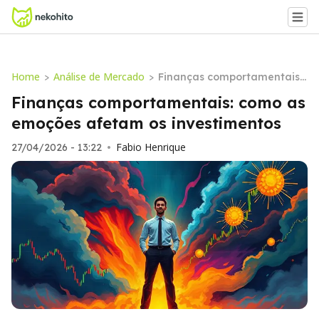
Home
Análise de Mercado
>
>
Finanças comportamentais:
como as emoções afetam os
Finanças comportamentais: como as
investimentos
emoções afetam os investimentos
Fabio Henrique
27/04/2026 - 13:22
•