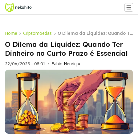
Home
Criptomoedas
>
>
O Dilema da Liquidez: Quando Te
r Dinheiro no Curto Prazo é Essen
O Dilema da Liquidez: Quando Ter
cial
Dinheiro no Curto Prazo é Essencial
Fabio Henrique
22/06/2025 - 05:01
•